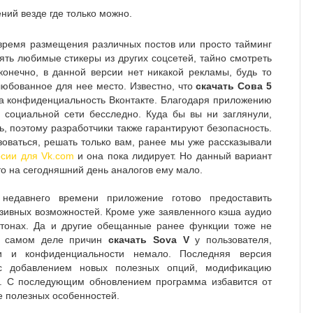
ний везде где только можно.
 время размещения различных постов или просто тайминг
ять любимые стикеры из других соцсетей, тайно смотреть
конечно, в данной версии нет никакой рекламы, будь то
юбованное для нее место. Известно, что
скачать Сова 5
а конфиденциальность Вконтакте. Благодаря приложению
социальной сети бесследно. Куда бы вы ни заглянули,
, поэтому разработчики также гарантируют безопасность.
зоваться, решать только вам, ранее мы уже рассказывали
сии для Vk.com
и она пока лидирует. Но данный вариант
что на сегодняшний день аналогов ему мало.
недавнего времени приложение готово предоставить
зивных возможностей. Кроме уже заявленного кэша аудио
 тонах. Да и другие обещанные ранее функции тоже не
На самом деле причин
скачать Sova V
у пользователя,
и и конфиденциальности немало. Последняя версия
с добавлением новых полезных опций, модификацию
и. С последующим обновлением программа избавится от
е полезных особенностей.