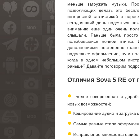
меньше загружать музыки. Пр
позволяющих делать это беспла
интересной статистикой и перес
сегодняшний день надеяться по
вниманию еще один очень полез
слышали. Раньше была просто
полюбившейся ночной птички.
дополнениями постепенно стано
надоевшее оформление, ну и пол
когда в одном небольшом инстр
раньше? Давайте поговорим подро
Отличия Sova 5 RE от
●
Более совершенная и дорабо
новых возможностей;
●
Кэширование аудио и загрузка м
●
Самые разные стили оформления
●
Исправление множества ошибок 