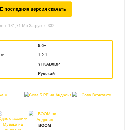
RE последняя версия скачать
ер: 131,71 Mb Загрузок: 332
5.0+
я:
1.2.1
YTKAB0BP
Русский
BOOM