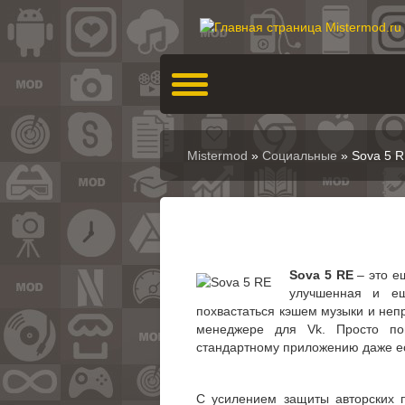
Mistermod
»
Социальные
» Sova 5 
Sova 5 RE
– это е
улучшенная и ещ
похвастаться кэшем музыки и неп
менеджере для Vk. Просто по
стандартному приложению даже ес
С усилением защиты авторских п