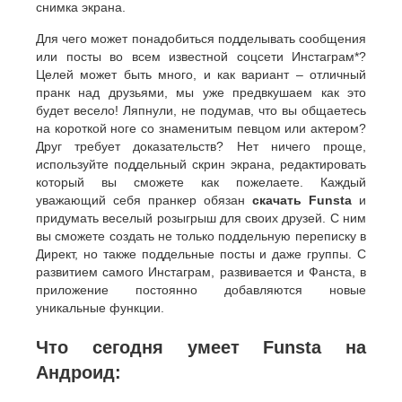
снимка экрана.
Для чего может понадобиться подделывать сообщения
или посты во всем известной соцсети Инстаграм*?
Целей может быть много, и как вариант – отличный
пранк над друзьями, мы уже предвкушаем как это
будет весело! Ляпнули, не подумав, что вы общаетесь
на короткой ноге со знаменитым певцом или актером?
Друг требует доказательств? Нет ничего проще,
используйте поддельный скрин экрана, редактировать
который вы сможете как пожелаете. Каждый
уважающий себя пранкер обязан
скачать Funsta
и
придумать веселый розыгрыш для своих друзей. С ним
вы сможете создать не только поддельную переписку в
Директ, но также поддельные посты и даже группы. С
развитием самого Инстаграм, развивается и Фанста, в
приложение постоянно добавляются новые
уникальные функции.
Что сегодня умеет Funsta на
Андроид: