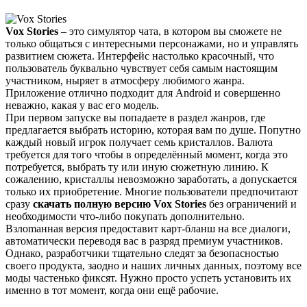
Vox Stories
– это симулятор чата, в котором вы сможете не
только общаться с интересными персонажами, но и управлять
развитием сюжета. Интерфейс настолько красочный, что
пользователь буквально чувствует себя самым настоящим
участником, ныряет в атмосферу любимого жанра.
Приложение отлично подходит для Android и совершенно
неважно, какая у вас его модель.
При первом запуске вы попадаете в раздел жанров, где
предлагается выбрать историю, которая вам по душе. Попутно
каждый новый игрок получает семь кристаллов. Валюта
требуется для того чтобы в определённый момент, когда это
потребуется, выбрать ту или иную сюжетную линию. К
сожалению, кристаллы невозможно заработать, а допускается
только их приобретение. Многие пользователи предпочитают
сразу
скачать полную версию Vox Stories
без ограничений и
необходимости что-либо покупать дополнительно.
Взлоmанная версия предоставит карт-бланш на все диалоги,
автоматически переводя вас в разряд премиум участников.
Однако, разработчики тщательно следят за безопасностью
своего продукта, заодно и наших личных данных, поэтому все
моды частенько фиксят. Нужно просто успеть установить их
именно в тот момент, когда они ещё рабочие.