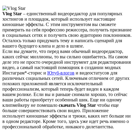
Vlog Star
– единственный видеоредактор для популярных
хостингов и площадок, который использует настоящие
киношные эффекты. С этим инструментом вы сможете
примерить на себя профессию режиссера, получить признание
в социальных сетях и получить свою аудиторию поклонников.
Осталось только придумать тему и написать сценарий для
вашего будущего клипа и дело в шляпе.
Если вы думаете, что перед вами обычный видеоредактор,
каких сейчас миллионы, то вы сильно ошибаетесь. На самом
деле это не просто очередной инструмент для редактирования
видео, а самый настоящий помощник в создании модных
Инстаграм*-сторис и
Ютуб-влогов
и видеостатусов для
различных социальных сетей. Ключевым отличием от других
похожих приложений является исключительный
профессионализм, который теперь будет виден в каждом
вашем ролике. Если вы и раньше снимали хорошо, то сейчас
ваши работы приобретут особенный шик. Еще ни одному
клипмейкеру не помешало
скачать Vlog Star
чтобы еще
больше совершенствовать свои видео. Приложение
использует киношные эффекты и трюки, каких нет больше ни
в одном редакторе. Кроме того, здесь уже идет речь именно о
профессиональной обработке, никакого дилетантства.