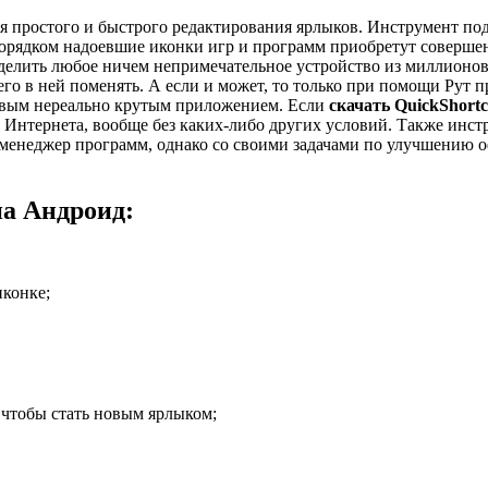
 простого и быстрого редактирования ярлыков. Инструмент подхо
порядком надоевшие иконки игр и программ приобретут соверше
елить любое ничем непримечательное устройство из миллионов 
чего в ней поменять. А если и может, то только при помощи Рут 
новым нереально крутым приложением. Если
скачать QuickShort
ез Интернета, вообще без каких-либо других условий. Также инс
 менеджер программ, однако со своими задачами по улучшению о
на Андроид:
иконке;
 чтобы стать новым ярлыком;