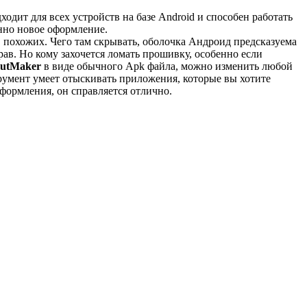
дит для всех устройств на базе Android и способен работать
нно новое оформление.
похожих. Чего там скрывать, оболочка Андроид предсказуема
прав. Но кому захочется ломать прошивку, особенно если
cutMaker
в виде обычного Apk файла, можно изменить любой
трумент умеет отыскивать приложения, которые вы хотите
формления, он справляется отлично.